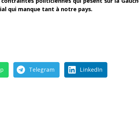
s contraintes politiciennes qui pèsent sur la Gauch
ial qui manque tant à notre pays.
pp
Telegram
LinkedIn