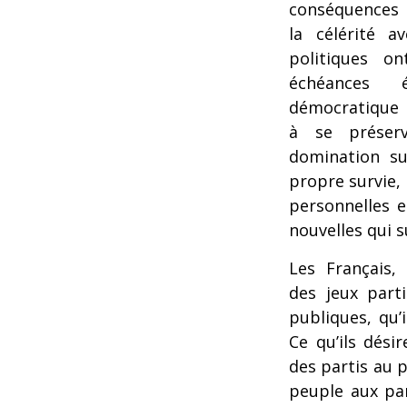
conséquences é
la célérité a
politiques o
échéances 
démocratique 
à se préserv
domination su
propre survie, 
personnelles e
nouvelles qui s
Les Français, 
des jeux parti
publiques, qu’
Ce qu’ils désir
des partis au p
peuple aux par