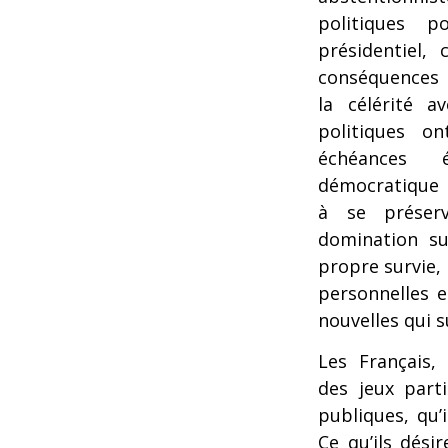
politiques p
présidentiel,
conséquences é
la célérité a
politiques o
échéances 
démocratique 
à se préserv
domination su
propre survie, 
personnelles e
nouvelles qui s
Les Français, 
des jeux parti
publiques, qu’
Ce qu’ils désir