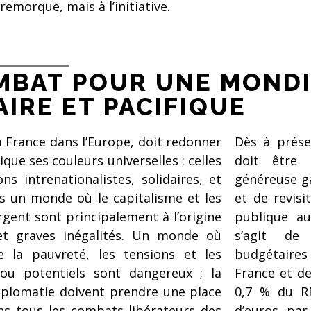
 remorque, mais à l’initiative.
MBAT POUR UNE MONDI
AIRE ET PACIFIQUE
a France dans l’Europe, doit redonner
Dès à prése
que ses couleurs universelles : celles
doit être r
ns intrenationalistes, solidaires, et
généreuse g
ns un monde où le capitalisme et les
et de revis
rgent sont principalement à l’origine
publique au
et graves inégalités. Un monde où
s’agit de
de la pauvreté, les tensions et les
budgétaires
s ou potentiels sont dangereux ; la
France et de
iplomatie doivent prendre une place
0,7 % du RN
ns tous les combats libérateurs des
d’euros par