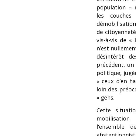
population – 
les couches
démobilisatio
de citoyenneté 
vis-à-vis de « 
n’est nullement
désintérêt d
précédent, un 
politique, jugé
« ceux d’en ha
loin des préoc
» gens.
Cette situati
mobilisation
l’ensemble d
abstentionnist