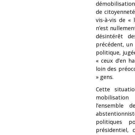
démobilisatio
de citoyenneté 
vis-à-vis de « 
n’est nullement
désintérêt d
précédent, un 
politique, jugé
« ceux d’en ha
loin des préoc
» gens.
Cette situati
mobilisation
l’ensemble d
abstentionnist
politiques p
présidentiel,