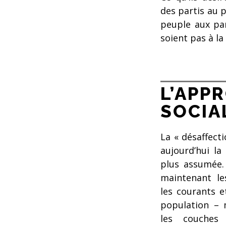
des partis au p
peuple aux par
soient pas à la
L’APP
SOCIA
La « désaffect
aujourd’hui l
plus assumée.
maintenant le
les courants e
population – 
les couches