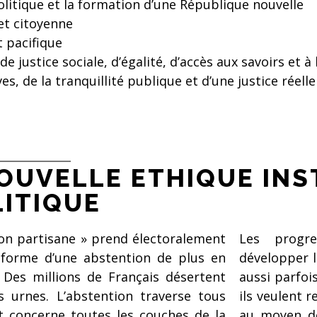
olitique et la formation d’une République nouvelle
et citoyenne
 pacifique
justice sociale, d’égalité, d’accès aux savoirs et à 
ves, de la tranquillité publique et d’une justice rée
OUVELLE ETHIQUE INS
LITIQUE
ion partisane » prend électoralement
Les progr
a forme d’une abstention de plus en
développer l
 Des millions de Français désertent
aussi parfoi
s urnes. L’abstention traverse tous
ils veulent 
t concerne toutes les couches de la
au moyen de