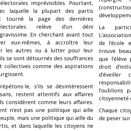
lectorales imprévisibles. Pourtant,
(constructi
vec laquelle la plupart des partis
développeme
nt tourné la page des dernières
électorales relève d’un déni
La partic
gravissime. En cherchant avant tout
L’associatio
er eux-mêmes, à accroître leur
de l’école 
r les autres ou à lutter pour leur
trouve beau
ils se sont détournés des souffrances
que l’élève
t collectives comme des aspirations
droit d’ini
urgissent.
d’éveille
responsabi
répétons-le, s’ils se désintéressent
l’oublions 
sans, restent attentifs aux affaires
citoyenneté e
ils considèrent comme leurs affaires.
ent n’est pas une politique qui aille
Chaque cito
euple, mais une politique qui aille du
de peser sur 
tis, et dans laquelle les citoyens ne