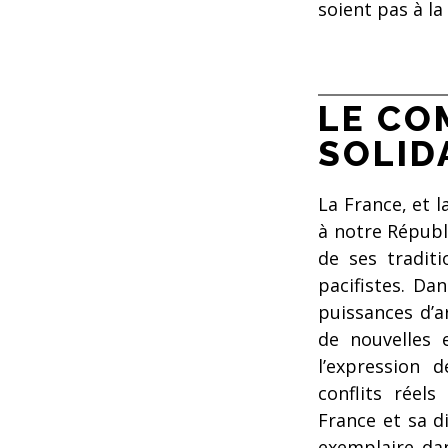
soient pas à la
LE CO
SOLID
La France, et l
à notre Républi
de ses traditio
pacifistes. Da
puissances d’a
de nouvelles 
l’expression 
conflits réel
France et sa d
exemplaire da