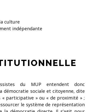
la culture
llement indépendante
TITUTIONNELLE
essistes du MUP entendent donc
a démocratie sociale et citoyenne, dite
s « participative » ou « de proximité » ;
ressourcer le système de représentation
 la démocratie directe. Il s’agit pour