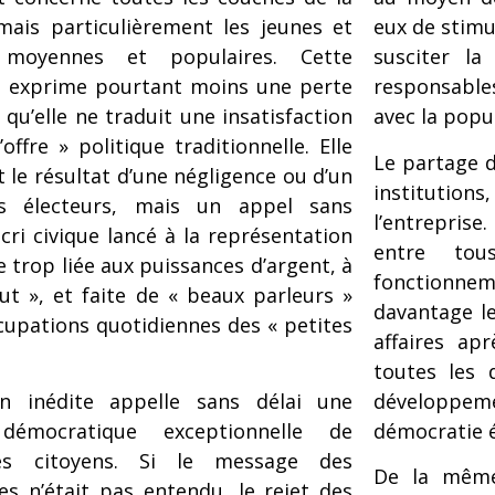
mais particulièrement les jeunes et
eux de stimu
 moyennes et populaires. Cette
susciter la
n exprime pourtant moins une perte
responsable
qu’elle ne traduit une insatisfaction
avec la popu
l’offre » politique traditionnelle. Elle
Le partage d
 le résultat d’une négligence ou d’un
institutions
es électeurs, mais un appel sans
l’entreprise
cri civique lancé à la représentation
entre to
e trop liée aux puissances d’argent, à
fonctionne
ut », et faite de « beaux parleurs »
davantage le
cupations quotidiennes des « petites
affaires ap
toutes les 
on inédite appelle sans délai une
développeme
 démocratique exceptionnelle de
démocratie 
es citoyens. Si le message des
De la même
es n’était pas entendu, le rejet des