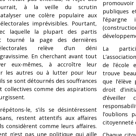
promouvoir 
ourrait, à la veille du scrutin
publiques e
 catalyser une colère populaire aux
l’épargne 
lectorales imprévisibles. Pourtant,
(constructi
vec laquelle la plupart des partis
développeme
nt tourné la page des dernières
électorales relève d’un déni
La partic
gravissime. En cherchant avant tout
L’associatio
er eux-mêmes, à accroître leur
de l’école 
r les autres ou à lutter pour leur
trouve beau
ils se sont détournés des souffrances
que l’élève
t collectives comme des aspirations
droit d’ini
urgissent.
d’éveille
responsabi
répétons-le, s’ils se désintéressent
l’oublions 
sans, restent attentifs aux affaires
citoyenneté e
ils considèrent comme leurs affaires.
ent n’est pas une politique qui aille
Chaque cito