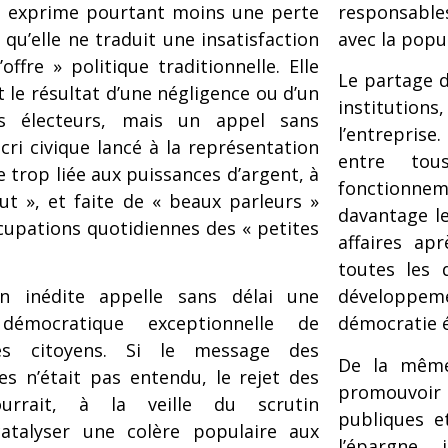
n exprime pourtant moins une perte
responsable
qu’elle ne traduit une insatisfaction
avec la popu
l’offre » politique traditionnelle. Elle
Le partage d
 le résultat d’une négligence ou d’un
institutions
es électeurs, mais un appel sans
l’entreprise
cri civique lancé à la représentation
entre to
e trop liée aux puissances d’argent, à
fonctionne
ut », et faite de « beaux parleurs »
davantage le
cupations quotidiennes des « petites
affaires ap
toutes les 
on inédite appelle sans délai une
développeme
 démocratique exceptionnelle de
démocratie 
es citoyens. Si le message des
De la même
es n’était pas entendu, le rejet des
promouvoir 
ourrait, à la veille du scrutin
publiques e
 catalyser une colère populaire aux
l’épargne 