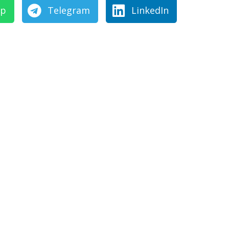
pp
Telegram
LinkedIn