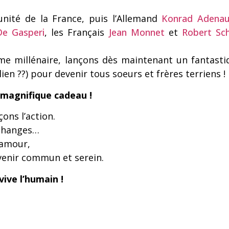
nité de la France, puis l’Allemand
Konrad Adenau
De Gasperi
, les Français
Jean Monnet
et
Robert S
ième millénaire, lançons dès maintenant un fantas
lien ??) pour devenir tous soeurs et frères terriens !
 magnifique cadeau !
ons l’action.
échanges…
l’amour,
avenir commun et serein.
vive l’humain !