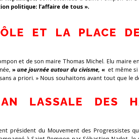
ion politique: l’affaire de tous ».
ÔLE ET LA PLACE DE
-Pompon et de son maire Thomas Michel. Elu maire en 
née,
»
une journée autour du civisme,
«
et même si 
sans a priori. » Nous souhaitons avant tout que le dé
AN LASSALE DES H
ement président du Mouvement des Progressistes q
accompagné à Saint-Pompon par Sébastien Nadot, le