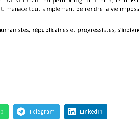
 transformant en petit « big brother », ledit Est
soit, menace tout simplement de rendre la vie impo
manistes, républicaines et progressistes, s’indigne
pp
Telegram
LinkedIn