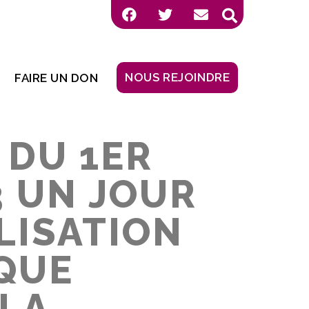
NOUS REJOINDRE
FAIRE UN DON
 DU 1ER
3 UN JOUR
LISATION
QUE
LA