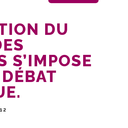
TION DU
DES
 S’IMPOSE
 DÉBAT
UE.
12