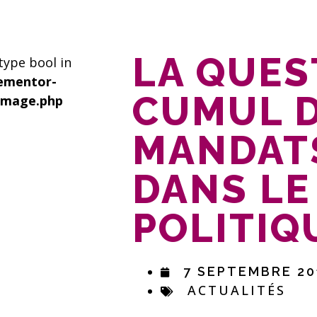
LA QUES
 type bool in
ementor-
CUMUL 
image.php
MANDATS
DANS LE
POLITIQ
7 SEPTEMBRE 20
ACTUALITÉS