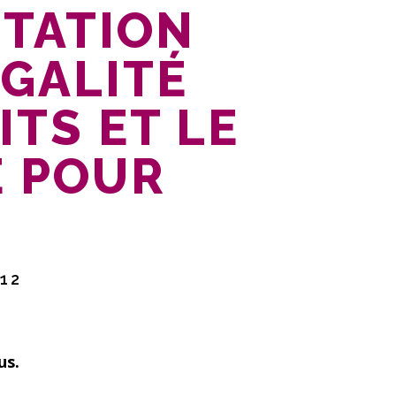
TATION
ÉGALITÉ
ITS ET LE
E POUR
12
us.