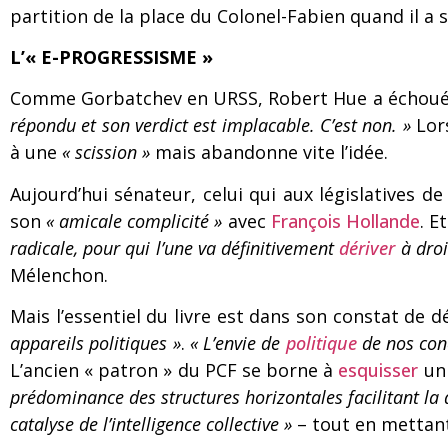
partition de la place du Colonel-Fabien quand il a
L’« E-PROGRESSISME »
Comme Gorbatchev en URSS, Robert Hue a échoué 
répondu et son verdict est implacable. C’est non. »
Lors
à une
« scission »
mais abandonne vite l’idée.
Aujourd’hui sénateur, celui qui aux législatives d
son
« amicale complicité »
avec
François Hollande
. E
radicale, pour qui l’une va définitivement
dériver
à droi
Mélenchon.
Mais l’essentiel du livre est dans son constat de 
appareils politiques »
.
« L’envie de
politique
de nos conc
L’ancien « patron » du PCF se borne à
esquisser
un 
prédominance des structures horizontales facilitant la 
catalyse de l’intelligence collective »
– tout en mettant