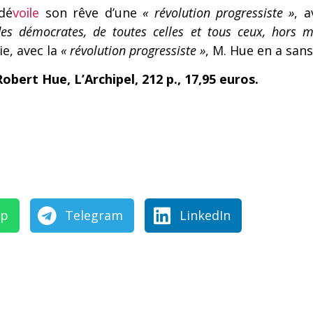
dé
voile
son rêve d’une
« révolution progressiste »
, 
, des démocrates, de toutes celles et tous ceux, hors 
e, avec la
« révolution progressiste »
, M. Hue en a san
Robert Hue, L’Archipel, 212 p., 17,95 euros.
pp
Telegram
LinkedIn