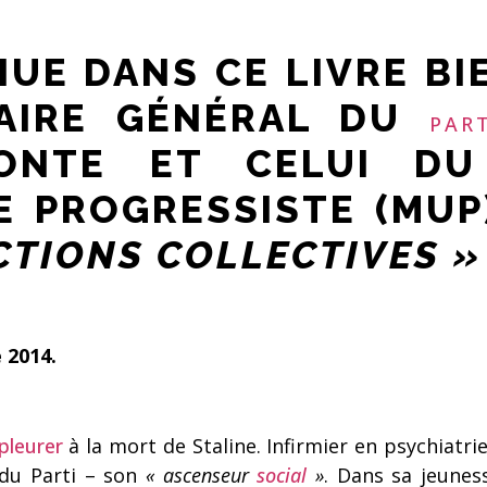
HUE DANS CE LIVRE BI
TAIRE GÉNÉRAL DU
PAR
ONTE ET CELUI DU
E PROGRESSISTE (MUP
TIONS COLLECTIVES 
 2014
.
pleurer
à la mort de Staline. Infirmier en psychiatrie
du Parti – son
« ascenseur
social
»
. Dans sa jeuness