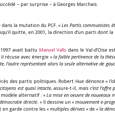
 succédé – par surprise – à Georges Marchais.
dans la mutation du PCF.
« Les Partis communistes ét
qu’il quitte, en 2001, la direction d’un parti dont la
e 1997 avait battu
Manuel Valls
dans le Val-d’Oise es
t il récuse avec énergie
« la faible pertinence de la thè
te, l’autre représentant alors la seule alternative de ga
décès des partis politiques. Robert Hue dénonce
« l’
itoyens est quasi intacte,
assure-t-il,
mais c’est l’offre
modèle alternatif :
« La mise en oeuvre de nouveaux m
démocratie directe. »
Il dessine un
« mouvement e-progr
 en garde contre les
« multiples dérives »
de
« la dém