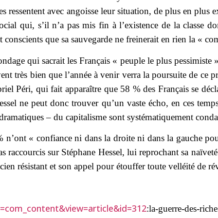
es ressentent avec angoisse leur situation, de plus en plus 
cial qui, s’il n’a pas mis fin à l’existence de la classe d
conscients que sa sauvegarde ne freinerait en rien la « comp
ndage qui sacrait les Français « peuple le plus pessimiste 
vent très bien que l’année à venir verra la poursuite de ce 
briel Péri, qui fait apparaître que 58 % des Français se d
Hessel ne peut donc trouver qu’un vaste écho, en ces temp
 dramatiques – du capitalisme sont systématiquement cond
n’ont « confiance ni dans la droite ni dans la gauche pour
ras raccourcis sur Stéphane Hessel, lui reprochant sa naïvet
ncien résistant et son appel pour étouffer toute velléité de ré
n=com_content&view=article&id=312
:la-guerre-des-ric