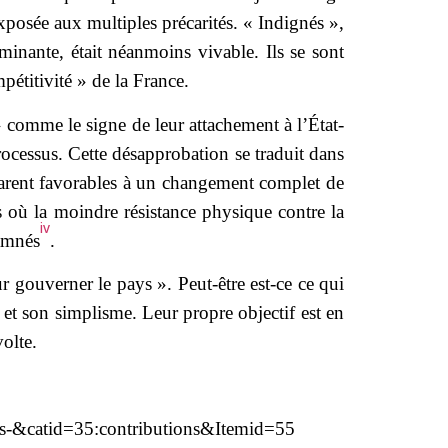
exposée aux multiples précarités. « Indignés »,
ominante, était néanmoins vivable. Ils se sont
étitivité » de la France.
» comme le signe de leur attachement à l’État-
processus. Cette désapprobation se traduit dans
éclarent favorables à un changement complet de
s où la moindre résistance physique contre la
iv
amnés
.
 gouverner le pays ». Peut-être est-ce ce qui
é et son simplisme. Leur propre objectif est en
volte.
hes-&catid=35:contributions&Itemid=55