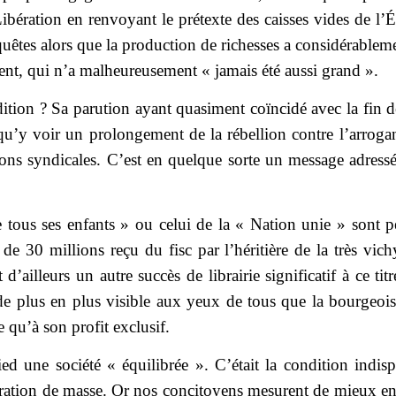
ération en renvoyant le prétexte des caisses vides de l’É
uêtes alors que la production de richesses a considérable
gent, qui n’a malheureusement « jamais été aussi grand ».
dition ? Sa parution ayant quasiment coïncidé avec la fin 
qu’y voir un prolongement de la rébellion contre l’arroganc
ns syndicales. C’est en quelque sorte un message adressé d
ous ses enfants » ou celui de la « Nation unie » sont peu
 de 30 millions reçu du fisc par l’héritière de la très vic
 d’ailleurs un autre succès de librairie significatif à ce t
de plus en plus visible aux yeux de tous que la bourgeois
 qu’à son profit exclusif.
ed une société « équilibrée ». C’était la condition indis
aboration de masse. Or nos concitoyens mesurent de mieux e