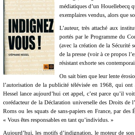
médiatiques d’un Houellebecq qu
exemplaires vendus, alors que son
L’auteur, très attaché aux insti
portés par le Programme du Conse
(avec la création de la Sécurité s
de la presse (voir à ce propos l
résistant exhorte ses contemporai
On sait bien que leur lente érosi
l’autorisation de la publicité télévisée en 1968, qui ont
Hessel lance aujourd’hui cet appel, c’est parce qu’il vo
corédacteur de la Déclaration universelle des Droits de
Roms ou les squats de sans-papiers en France, par des Éta
« Vous êtes responsables en tant qu’individus. »
Aujourd’hui, les motifs d’indignation, le moteur de son