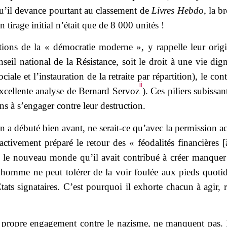
’il devance pourtant au classement de
Livres Hebdo
, la b
 tirage initial n’était que de 8 000 unités !
tutions de la « démocratie moderne », y rappelle leur orig
il national de la Résistance, soit le droit à une vie dig
ociale et l’instauration de la retraite par répartition), le 
ii
’excellente analyse de Bernard Servoz
). Ces piliers subissa
ns à s’engager contre leur destruction.
on a débuté bien avant, ne serait-ce qu’avec la permission a
 activement préparé le retour des « féodalités financières
it le nouveau monde qu’il avait contribué à créer manquer à
 l’homme ne peut tolérer de la voir foulée aux pieds quot
ts signataires. C’est pourquoi il exhorte chacun à agir, r
 propre engagement contre le nazisme, ne manquent pas. I