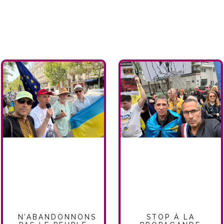
N’ABANDONNONS
STOP À LA