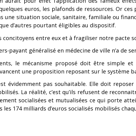
 aurait pour effet l’application des fameux effet
 quelques euros, les plafonds de ressources. Or ces p
 une situation sociale, sanitaire, familiale ou fina
que d’autres pourtant éligibles au dispositif.
concitoyens entre eux et à fragiliser notre pacte so
Tiers-payant généralisé en médecine de ville n’a de sens
cents, le mécanisme proposé doit être simple et
avancent une proposition reposant sur le système ba
’est évidemment pas souhaitable. Elle doit reposer 
isés. La réalité, c’est qu’ils refusent de reconnaitr
ment socialisées et mutualisées ce qui porte attei
ns les 174 milliards d’euros socialisés mobilisés chaq