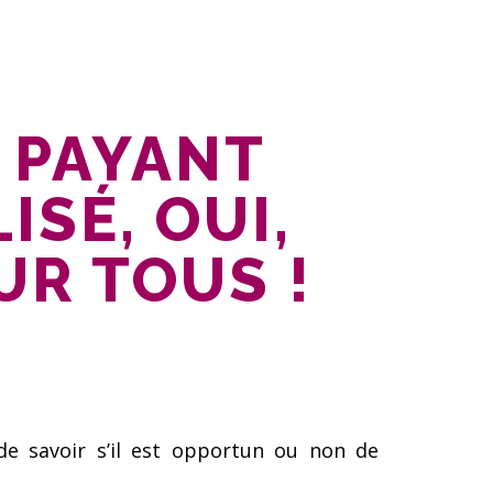
S PAYANT
ISÉ, OUI,
UR TOUS !
de savoir s’il est opportun ou non de