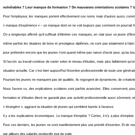
vulnérables ? Leur manque de formation ? De mauvaises orientations scolaires ? Une 
Pour l’employeur, les manques portent effectivement ces noms mais d’autres aussi, comme l
« manque d’expérience » – un manque dont on ne voit toujours pas comment on pourrait l’
On a longtemps affirmé qu’il suffisait d’éliminer ces manques, en clair pour un jeune d’êtr
même parfois les titulaires de bons et prestigieux diplômes, ne sont pas totalement à l’abri d
pour prétendre encore que les jeunes n’ont quand même pas raison d’avoir peur, qu’au bout
Si l’accès au travail continue de varier selon le niveau d’études, mais plus faiblement qu’on
situation actuelle. Car c’est bien aujourd’hui l’insertion professionnelle de toute une généra
Pourtant les jeunes ne manquent pas de qualités. Ils regorgent de dynamisme, de créativité.
Nous l’avons vu, des explications scolaires sont parfois avancées. Elles conservent, pour 
formation et d’études élevé ne garantit plus une activité professionnelle aussi sûrement, et
« étrangère », aggrave la situation de jeunes qui semblent bannis à l’avance.
Il y a les explications économiques. Le manque d’emplois ? Certes, il n’y a plus d’empl
Pour ces derniers, les jeunes ne sont manifestement plus une priorité d’insertion. Et de n
par ailleurs des salariés productifs tout de suite.