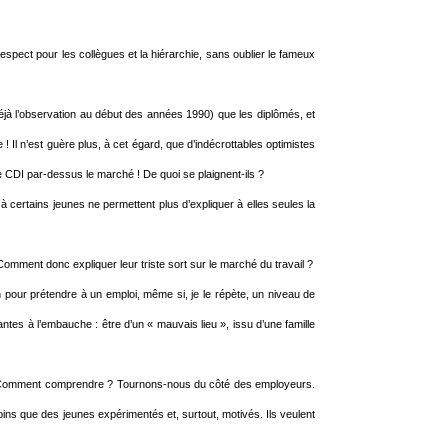
spect pour les collègues et la hiérarchie, sans oublier le fameux
 déjà l’observation au début des années 1990) que les diplômés, et
 ! Il n’est guère plus, à cet égard, que d’indécrottables optimistes
 CDI par-dessus le marché ! De quoi se plaignent-ils ?
s à certains jeunes ne permettent plus d’expliquer à elles seules la
Comment donc expliquer leur triste sort sur le marché du travail ?
on pour prétendre à un emploi, même si, je le répète, un niveau de
antes à l’embauche : être d’un « mauvais lieu », issu d’une famille
nes. Comment comprendre ? Tournons-nous du côté des employeurs.
ins que des jeunes expérimentés et, surtout, motivés. Ils veulent