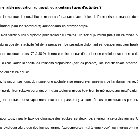
faible motivation au travail, ou à certains types d’activités ?
e manque de sociabilité, le manque d’adaptation aux règles de l’entreprise, le manque de re
éliminer pour les ‘nombreux) demandeurs de premier emploi !
e bien formé ou bien diplômé pour trouver du travail. On sait aujourd’hui (mais on en faisait
u risque de l’inactivité (et de la précarité). Le parapluie diplômant est décidément bien fragile
 de quelque temps, 70 à 80 % d’entre eux finiront par décrocher un emploi, et sous forme de
 le croit, selon le capital de relations disponibles (par les parents), les insuffisances propre
tion qui est en cause.
 Ils ont un sain goût du risque, une aptitude à se remettre en question, de l’ambition même. 
partie, leur relative pertinence. Il vaut toujours mieux être bien formé que sans qualificati
, en tout cas, aussi rapidement, que par le passé. Il y a, bien sûr, les discriminations persist
ois pour tous, mais le taux de chômage des adultes est deux fois inférieur à celui des jeu
ous expliquer alors que des jeunes formés (au demeurant mal à leurs yeux) les intéressent mo