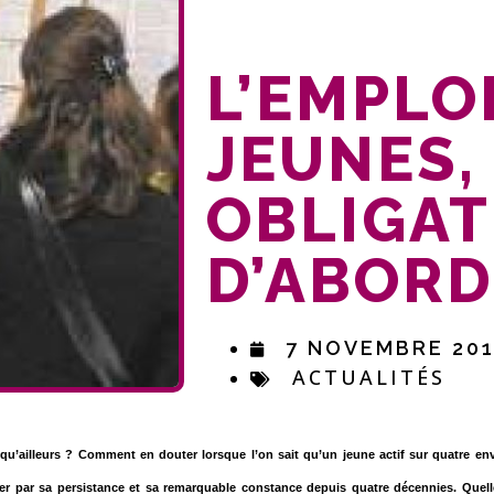
L’EMPLO
JEUNES,
OBLIGAT
D’ABORD
7 NOVEMBRE 20
ACTUALITÉS
 qu’ailleurs ? Comment en douter lorsque l’on sait qu’un jeune actif sur quatre en
par sa persistance et sa remarquable constance depuis quatre décennies. Quelle 