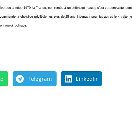
le milieu des années 1970, la France, confrontée à un chômage massif, s’est vu contrainte, c
de commande, a choisi de privilégier les plus de 25 ans, inventant pour les autres le « traite
n vouloir politique.
pp
Telegram
LinkedIn