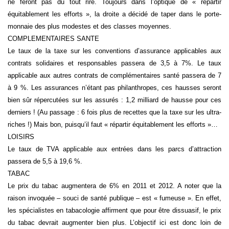
ne feront pas du tout rire. Toujours dans l’optique de « répartir
équitablement les efforts », la droite a décidé de taper dans le porte-
monnaie des plus modestes et des classes moyennes.
COMPLEMENTAIRES SANTE
Le taux de la taxe sur les conventions d’assurance applicables aux
contrats solidaires et responsables passera de 3,5 à 7%. Le taux
applicable aux autres contrats de complémentaires santé passera de 7
à 9 %. Les assurances n’étant pas philanthropes, ces hausses seront
bien sûr répercutées sur les assurés : 1,2 milliard de hausse pour ces
derniers ! (Au passage : 6 fois plus de recettes que la taxe sur les ultra-
riches !) Mais bon, puisqu’il faut « répartir équitablement les efforts »…
LOISIRS
Le taux de TVA applicable aux entrées dans les parcs d’attraction
passera de 5,5 à 19,6 %.
TABAC
Le prix du tabac augmentera de 6% en 2011 et 2012. A noter que la
raison invoquée – souci de santé publique – est « fumeuse ». En effet,
les spécialistes en tabacologie affirment que pour être dissuasif, le prix
du tabac devrait augmenter bien plus. L’objectif ici est donc loin de