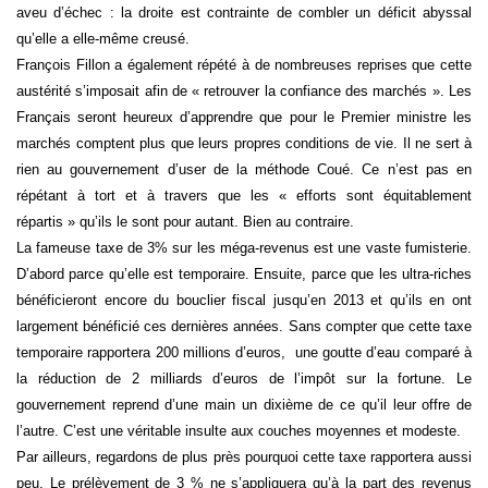
aveu d’échec : la droite est contrainte de combler un déficit abyssal
qu’elle a elle-même creusé.
François Fillon a également répété à de nombreuses reprises que cette
austérité s’imposait afin de « retrouver la confiance des marchés ». Les
Français seront heureux d’apprendre que pour le Premier ministre les
marchés comptent plus que leurs propres conditions de vie. Il ne sert à
rien au gouvernement d’user de la méthode Coué. Ce n’est pas en
répétant à tort et à travers que les « efforts sont équitablement
répartis » qu’ils le sont pour autant. Bien au contraire.
La fameuse taxe de 3% sur les méga-revenus est une vaste fumisterie.
D’abord parce qu’elle est temporaire. Ensuite, parce que les ultra-riches
bénéficieront encore du bouclier fiscal jusqu’en 2013 et qu’ils en ont
largement bénéficié ces dernières années. Sans compter que cette taxe
temporaire rapportera 200 millions d’euros, une goutte d’eau comparé à
la réduction de 2 milliards d’euros de l’impôt sur la fortune. Le
gouvernement reprend d’une main un dixième de ce qu’il leur offre de
l’autre. C’est une véritable insulte aux couches moyennes et modeste.
Par ailleurs, regardons de plus près pourquoi cette taxe rapportera aussi
peu. Le prélèvement de 3 % ne s’appliquera qu’à la part des revenus