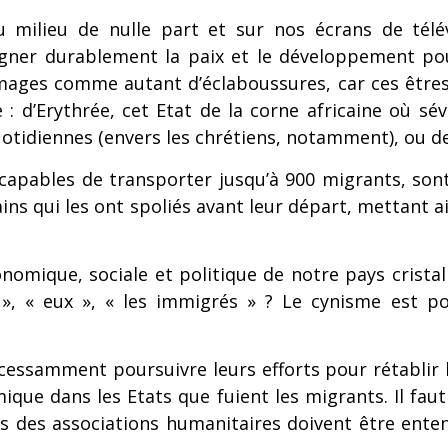
milieu de nulle part et sur nos écrans de télév
régner durablement la paix et le développement pou
mages comme autant d’éclaboussures, car ces être
: d’Erythrée, cet Etat de la corne africaine où sévi
otidiennes (envers les chrétiens, notamment), ou d
capables de transporter jusqu’à 900 migrants, s
ns qui les ont spoliés avant leur départ, mettant a
nomique, sociale et politique de notre pays cristal
», « eux », « les immigrés » ? Le cynisme est po
cessamment poursuivre leurs efforts pour rétablir l
ique dans les Etats que fuient les migrants. Il faut
res des associations humanitaires doivent être ente