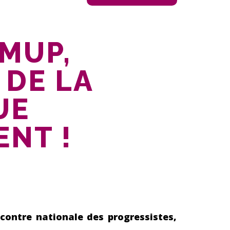
 MUP,
 DE LA
UE
NT !
contre nationale des progressistes,