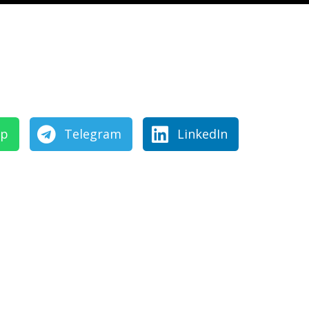
pp
Telegram
LinkedIn