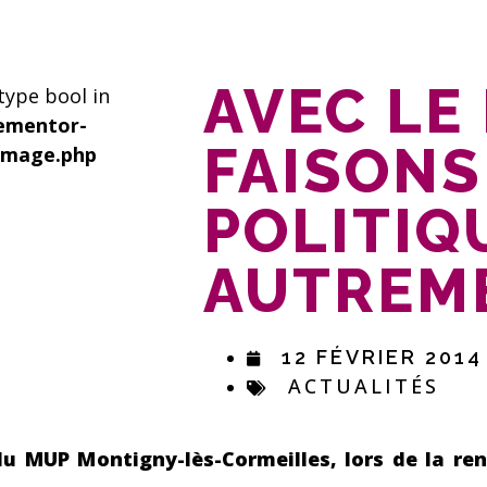
AVEC LE
 type bool in
ementor-
FAISONS
image.php
POLITIQ
AUTREME
12 FÉVRIER 2014
ACTUALITÉS
u MUP Montigny-lès-Cormeilles, lors de la ren