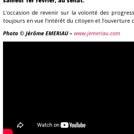
samedi 1er février, au sénat.
L’occasion de revenir sur la volonté des progress
toujours en vue l’intérêt du citoyen et l’ouvertu
Photo © Jérôme EMERIAU –
www.jemeriau.com