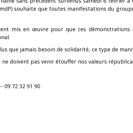
aine sans précédent survenus samedi 6 février à Cal
mdP) souhaite que toutes manifestations du groupu
oient mis en œuvre pour que ces démonstrations 
nal.
 plus que jamais besoin de solidarité, ce type de man
 ne doivent pas venir étouffer nos valeurs républic
– 09 72 32 91 90