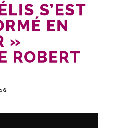
LIS S’EST
ORMÉ EN
 »
E ROBERT
16