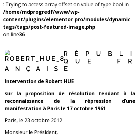
: Trying to access array offset on value of type bool in
/home/mdprogredf/www/wp-
content/plugins/elementor-pro/modules/dynamic-
tags/tags/post-featured-image.php
on line
36
R É P U B L I
Q U E F R
A N Ç A I S E
Intervention de Robert HUE
sur la p
roposition de résolution tendant à la
reconnaissance de la répression d’une
manifestation à Paris le 17 octobre 1961
Paris, le 23 octobre 2012
Monsieur le Président,