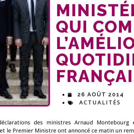
MINISTÉR
QUI COM
L’AMÉLI
QUOTIDI
FRANÇAI
26 AOÛT 2014
ACTUALITÉS
déclarations des ministres Arnaud Montebourg 
et le Premier Ministre ont annoncé ce matin un rema