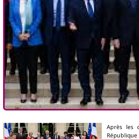
Après les 
République 