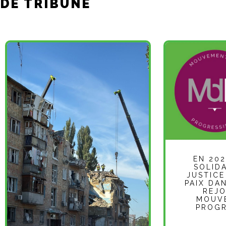
DE TRIBUNE
EN 202
SOLIDA
JUSTICE
PAIX DA
REJO
MOUV
PROGR