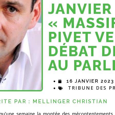
JANVIER
« MASSI
PIVET V
DÉBAT D
AU PAR
16 JANVIER 2023
TRIBUNE DES P
ITE PAR : MELLINGER CHRISTIAN
squ’une semaine la montée des mécontentements 