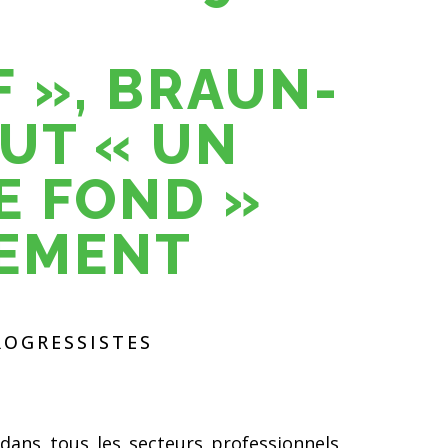
F », BRAUN-
EUT « UN
E FOND »
LEMENT
ROGRESSISTES
dans tous les secteurs
professionnels,