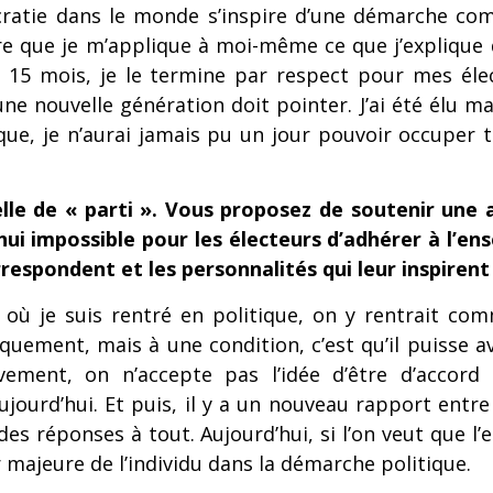
ocratie dans le monde s’inspire d’une démarche co
ue je m’applique à moi-même ce que j’explique dans 
5 mois, je le termine par respect pour mes élect
’une nouvelle génération doit pointer. J’ai été élu m
poque, je n’aurai jamais pu un jour pouvoir occuper 
le de « parti ». Vous proposez de soutenir une 
hui impossible pour les électeurs d’adhérer à l’ens
rrespondent et les personnalités qui leur inspirent
ue où je suis rentré en politique, on y rentrait comm
quement, mais à une condition, c’est qu’il puisse av
ement, on n’accepte pas l’idée d’être d’accord 
jourd’hui. Et puis, il y a un nouveau rapport entre l
 des réponses à tout. Aujourd’hui, si l’on veut que l’
r majeure de l’individu dans la démarche politique.