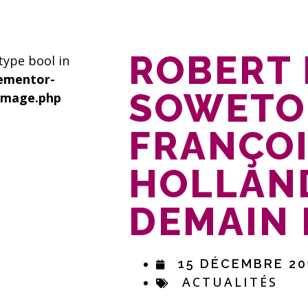
ROBERT 
 type bool in
ementor-
SOWETO
image.php
FRANÇO
HOLLAND
DEMAIN 
15 DÉCEMBRE 20
ACTUALITÉS