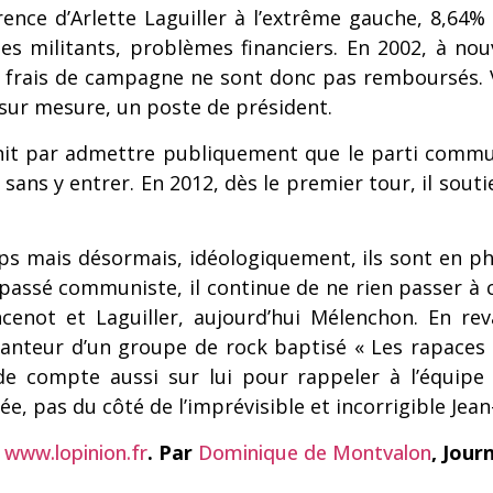
ence d’Arlette Laguiller à l’extrême gauche, 8,64% 
s militants, problèmes financiers. En 2002, à nou
s frais de campagne ne sont donc pas remboursés. Vi
 sur mesure, un poste de président.
finit par admettre publiquement que le parti commun
e, sans y entrer. En 2012, dès le premier tour, il sou
 mais désormais, idéologiquement, ils sont en pha
n passé communiste, il continue de ne rien passer à c
ancenot et Laguiller, aujourd’hui Mélenchon. En re
chanteur d’un groupe de rock baptisé « Les rapaces 
e compte aussi sur lui pour rappeler à l’équipe 
sée, pas du côté de l’imprévisible et incorrigible Je
e
www.lopinion.fr
. Par
Dominique de Montvalon
, Jour