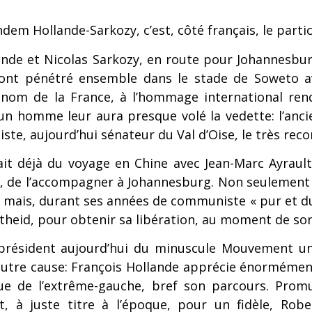
ndem Hollande-Sarkozy, c’est, côté français, le part
ande et Nicolas Sarkozy, en route pour Johannesbu
ont pénétré ensemble dans le stade de Soweto ava
 nom de la France, à l’hommage international ren
 un homme leur aura presque volé la vedette: l’anci
ste, aujourd’hui sénateur du Val d’Oise, le très rec
ait déjà du voyage en Chine avec Jean-Marc Ayraul
 de l’accompagner à Johannesburg. Non seulement Ro
 mais, durant ses années de communiste « pur et dur
theid, pour obtenir sa libération, au moment de son
 président aujourd’hui du minuscule Mouvement un
autre cause: François Hollande apprécie énormément
cue de l’extrême-gauche, bref son parcours. Prom
 à juste titre à l’époque, pour un fidèle, Rober