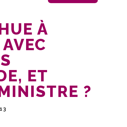
HUE À
 AVEC
IS
E, ET
MINISTRE ?
13