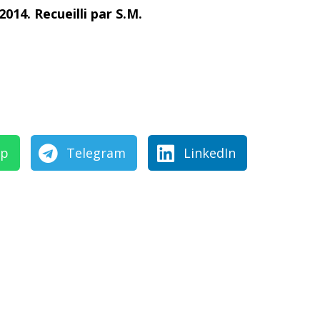
014. Recueilli par S.M.
pp
Telegram
LinkedIn