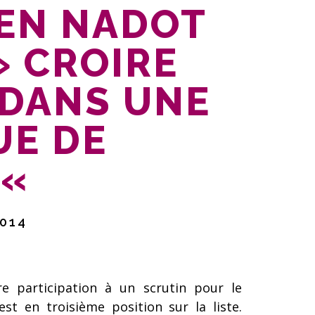
EN NADOT
» CROIRE
 DANS UNE
UE DE
 «
014
re participation à un scrutin pour le
st en troisième position sur la liste.