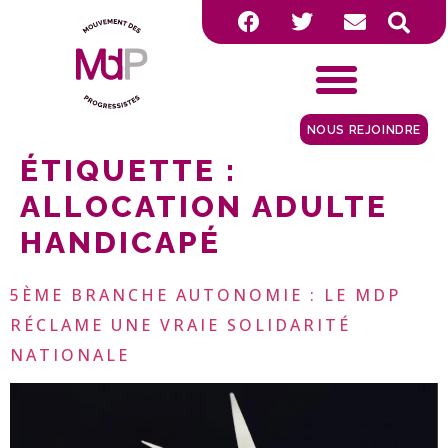
NOUS REJOINDRE
ÉTIQUETTE :
ALLOCATION ADULTE
HANDICAPÉ
5ÈME BRANCHE AUTONOMIE : LE MDP
RÉCLAME UNE VRAIE SOLIDARITÉ
NATIONALE