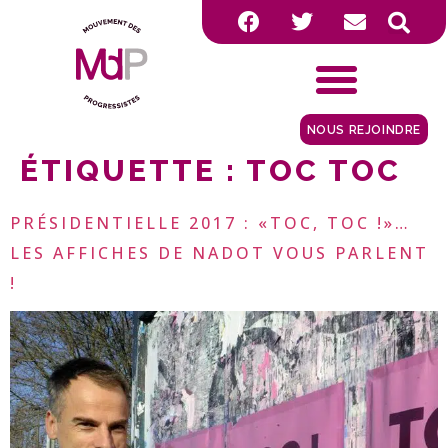
NOUS REJOINDRE
ÉTIQUETTE :
TOC TOC
PRÉSIDENTIELLE 2017 : «TOC, TOC !»…
LES AFFICHES DE NADOT VOUS PARLENT
!