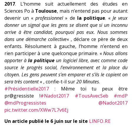
2017
. L’homme suit actuellement des études en
Sciences Po à
Toulouse
, mais n’entend pas pour autant
devenir un «
professionnel
» de
la politique
. «
Je veux
donner un signal que les gens se disent que si un inconnu
arrive à être candidat, pourquoi pas eux. Nous sommes
dans une démarche collective
« , déclare ce père de deux
enfants. Résolument à gauche, l’homme n’entend en
rien participer à une quelconque primaire. «
Nous allons
apporter à
la politique
un logiciel libre, avec comme code
source le progrès social, l’environnement et la place du
citoyen. Les gens peuvent s’en emparer et s’ils le copient on
sera très content
« , confie-t-il sur
20 Minutes
.
#Présidentielle2017
: Même toi tu peux être
pr@gressiste !
#Nadot2017
#TousAvecSeb
#mdP
@mdProgressistes
@Nadot2017
pic.twitter.com/XWw7L7v6Ej
Un article publié le 6 juin sur le site
LINFO.RE