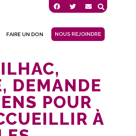
NOUS REJOINDRE
FAIRE UN DON
RILHAC,
, DEMANDE
YENS POUR
CCUEILLIR À
 LES