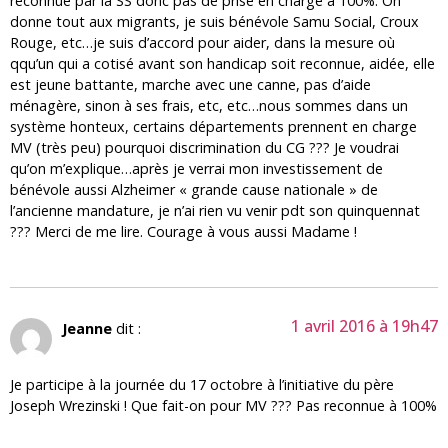
reconnue par la SS donc pas de prise en charge à 100%. On
donne tout aux migrants, je suis bénévole Samu Social, Croux
Rouge, etc…je suis d’accord pour aider, dans la mesure où
qqu’un qui a cotisé avant son handicap soit reconnue, aidée, elle
est jeune battante, marche avec une canne, pas d’aide
ménagère, sinon à ses frais, etc, etc…nous sommes dans un
système honteux, certains départements prennent en charge
MV (très peu) pourquoi discrimination du CG ??? Je voudrai
qu’on m’explique…après je verrai mon investissement de
bénévole aussi Alzheimer « grande cause nationale » de
l’ancienne mandature, je n’ai rien vu venir pdt son quinquennat
??? Merci de me lire. Courage à vous aussi Madame !
1 avril 2016 à 19h47
Jeanne
dit :
Je participe à la journée du 17 octobre à l’initiative du père
Joseph Wrezinski ! Que fait-on pour MV ??? Pas reconnue à 100%