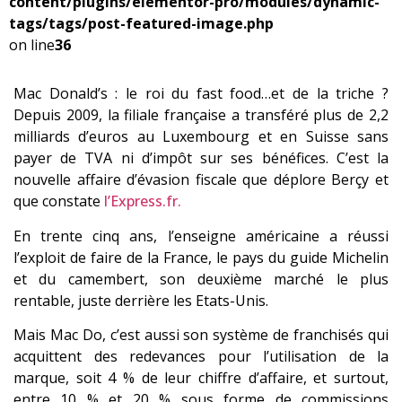
content/plugins/elementor-pro/modules/dynamic-
tags/tags/post-featured-image.php
on line
36
Mac Donald
’s : le roi du fast food…et de la triche ?
Depuis 2009, la filiale française a transféré plus de 2,2
milliards d’euros au Luxembourg et en Suisse sans
payer de TVA ni d’impôt sur ses bénéfices. C’est la
nouvelle affaire d’évasion fiscale que déplore Berçy et
que constate
l’Express.fr.
En trente cinq ans, l’enseigne
américaine
a réussi
l’exploit de faire de la France, le pays du guide Michelin
et du camembert, son deuxième marché le plus
rentable, juste derrière les Etats-Unis.
Mais Mac Do, c’est aussi son système de franchisés qui
acquittent
des redevances
pour l’utilisation de la
marque, soit 4 % de leur chiffre d’affaire, et surtout,
entre 10 % et 20 % sous forme de commissions