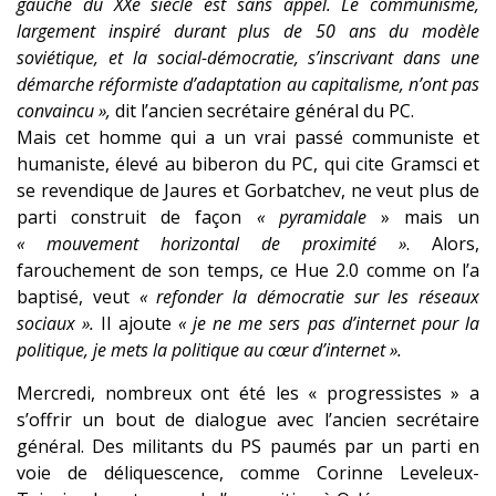
gauche du XXe siècle est sans appel. Le communisme,
largement inspiré durant plus de 50 ans du modèle
soviétique, et la social-démocratie, s’inscrivant dans une
démarche réformiste d’adaptation au capitalisme, n’ont pas
convaincu »,
dit l’ancien secrétaire général du PC.
Mais cet homme qui a un vrai passé communiste et
humaniste, élevé au biberon du PC, qui cite Gramsci et
se revendique de Jaures et Gorbatchev, ne veut plus de
parti construit de façon
« pyramidale
» mais un
« mouvement horizontal de proximité »
. Alors,
farouchement de son temps, ce Hue 2.0 comme on l’a
baptisé, veut
« refonder la démocratie sur les réseaux
sociaux ».
Il ajoute
« je ne me sers pas d’internet pour la
politique, je mets la politique au cœur d’internet ».
Mercredi, nombreux ont été les « progressistes » a
s’offrir un bout de dialogue avec l’ancien secrétaire
général. Des militants du PS paumés par un parti en
voie de déliquescence, comme Corinne Leveleux-