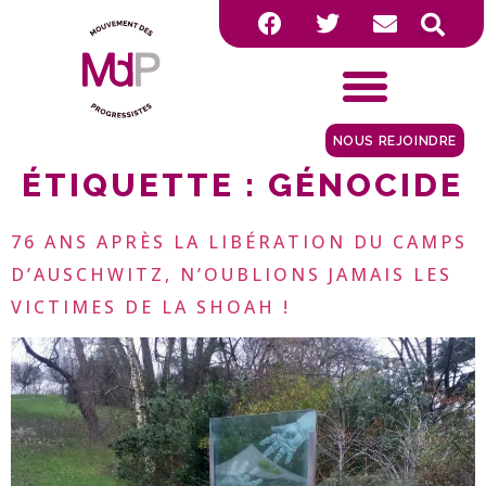
NOUS REJOINDRE
ÉTIQUETTE :
GÉNOCIDE
76 ANS APRÈS LA LIBÉRATION DU CAMPS
D’AUSCHWITZ, N’OUBLIONS JAMAIS LES
VICTIMES DE LA SHOAH !