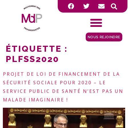
NOUS REJOINDRE
ÉTIQUETTE :
PLFSS2020
PROJET DE LOI DE FINANCEMENT DE LA
SÉCURITÉ SOCIALE POUR 2020 – LE
SERVICE PUBLIC DE SANTÉ N’EST PAS UN
MALADE IMAGINAIRE !