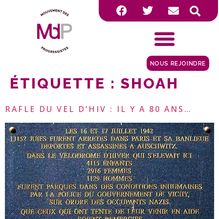
NOUS REJOINDRE
ÉTIQUETTE :
SHOAH
RAFLE DU VEL D’HIV : IL Y A 80 ANS…