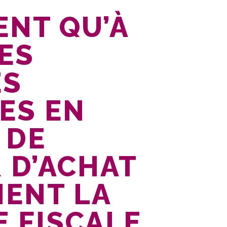
NT QU’À
ES
ES
ES EN
 DE
 D’ACHAT
IENT LA
 FISCALE