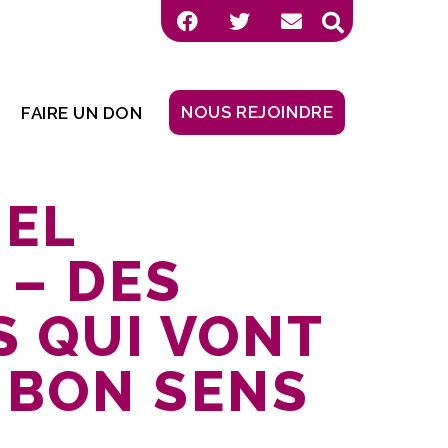
NOUS REJOINDRE
FAIRE UN DON
EL
– DES
 QUI VONT
 BON SENS