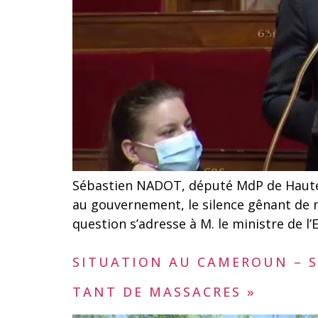
Sébastien NADOT, député MdP de Haute-G
au gouvernement, le silence gênant de n
question s’adresse à M. le ministre de l
SITUATION AU CAMEROUN – SÉ
TANT DE MASSACRES »