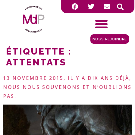
NOUS REJOINDRE
ÉTIQUETTE :
ATTENTATS
13 NOVEMBRE 2015, IL Y A DIX ANS DÉJÀ,
NOUS NOUS SOUVENONS ET N’OUBLIONS
PAS.