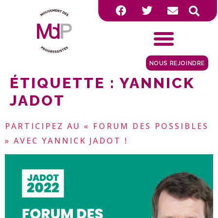
NOUS REJOINDRE
ÉTIQUETTE :
YANNICK
JADOT
PARTICIPEZ AU « FORUM DES POSSIBLES
» AVEC YANNICK JADOT !