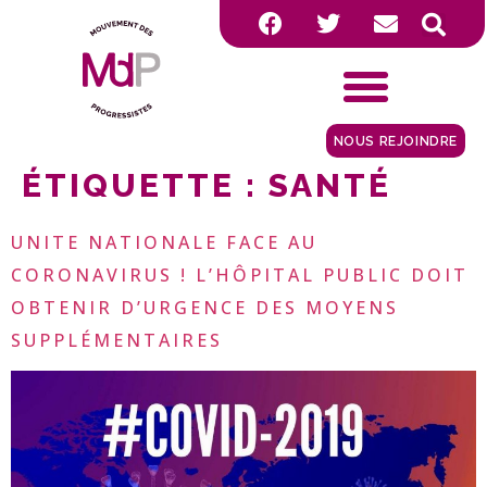
NOUS REJOINDRE
ÉTIQUETTE :
SANTÉ
UNITE NATIONALE FACE AU
CORONAVIRUS ! L’HÔPITAL PUBLIC DOIT
OBTENIR D’URGENCE DES MOYENS
SUPPLÉMENTAIRES